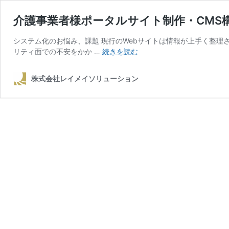
介護事業者様ポータルサイト制作・CMS
システム化のお悩み、課題 現行のWebサイトは情報が上手く整理さ
介
リティ面での不安をかか …
続きを読む
護
事
株式会社レイメイソリューション
業
者
様
ポ
ー
タ
ル
サ
イ
ト
制
作・
CMS
構